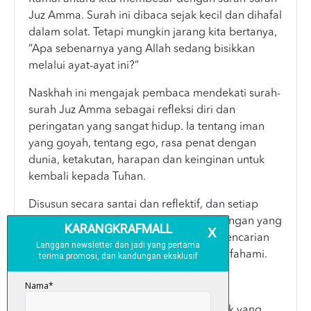
Juz Amma. Surah ini dibaca sejak kecil dan dihafal
dalam solat. Tetapi mungkin jarang kita bertanya,
“Apa sebenarnya yang Allah sedang bisikkan
melalui ayat-ayat ini?”
Naskhah ini mengajak pembaca mendekati surah-
surah Juz Amma sebagai refleksi diri dan
peringatan yang sangat hidup. Ia tentang iman
yang goyah, tentang ego, rasa penat dengan
dunia, ketakutan, harapan dan keinginan untuk
kembali kepada Tuhan.
Disusun secara santai dan reflektif, dan setiap
surah membawa tema ringkas dan renungan yang
dekat dengan realiti hari ini; tekanan, pencarian
diri, rasa kosong dan keinginan untuk difahami.
Sesungguhnya al-Quran adalah petunjuk yang