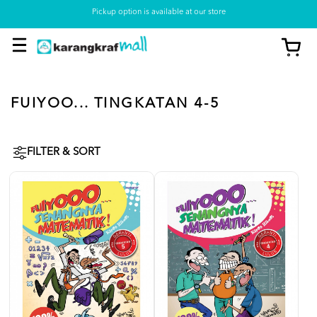
Pickup option is available at our store
FUIYOO... TINGKATAN 4-5
FILTER & SORT