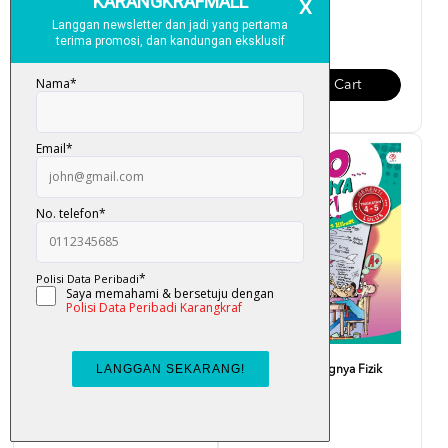
RM 28.00
RM 28.00
Add To Cart
Add To Cart
Fuiyooo... Senangnya Biologi
Fuiyooo... Senangnya Fizik
Tingkatan 4 - 5
Tingkatan 4-5
RM 25.00
RM 25.00