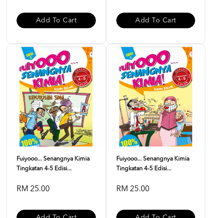
Add To Cart
Add To Cart
Fuiyooo... Senangnya Kimia
Fuiyooo... Senangnya Kimia
Tingkatan 4-5 Edisi...
Tingkatan 4-5 Edisi...
RM 25.00
RM 25.00
Add To Cart
Add To Cart