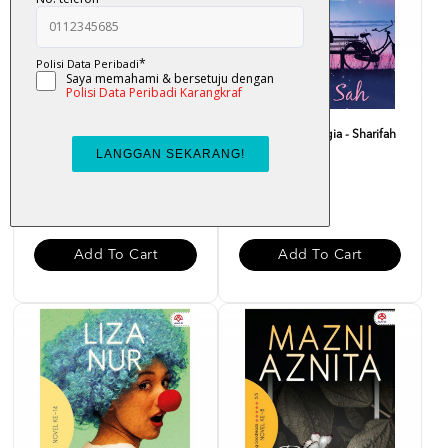
Andai Itu Takdirnya - Siti
Syarat Sah Bahagia - Sharifah
Rosmizah
Abu Salem
RM 30.00
RM 30.00
Add To Cart
Add To Cart