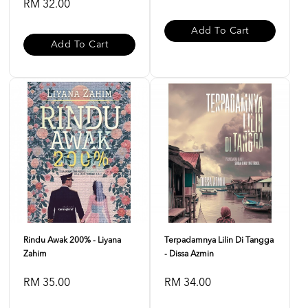
RM 32.00
Add To Cart
Add To Cart
Rindu Awak 200% - Liyana
Terpadamnya Lilin Di Tangga
Zahim
- Dissa Azmin
RM 35.00
RM 34.00