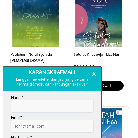
Petrichor - Nurul Syahida
Setulus Khadeeja - Liza Nur
[ADAPTASI DRAMA]
RM 33.00
RM 29.00
Add To Cart
Add To Cart