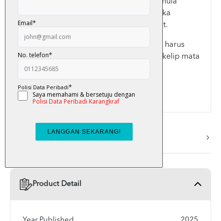
Satu tragedi menimpa. Pendirian Fuad mula
goyah. Rahsia yang terbongkar membuka
matanya tentang ancaman lebih dahsyat.
Tahun 2097, masa semakin suntuk. Fuad harus
segera bertindak kerana seperti bah, sekelip mata
semuanya boleh musnah.
More Info
Product Detail
Year Published
2025