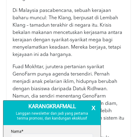
Di Malaysia pascabencana, sebuah kerajaan
baharu muncul: The Klang, berpusat di Lembah
Klang – tamadun terakhir di negara itu. Krisis
bekalan makanan mencetuskan kerjasama antara
kerajaan dengan syarikat-syarikat mega bagi
menyelamatkan keadaan. Mereka berjaya, tetapi
kejayaan ini ada harganya.
Fuad Mokhtar, jurutera pertanian syarikat
GenoFarm punya agenda tersendiri. Pernah
menjadi anak pelarian iklim, hidupnya berubah
dengan biasiswa daripada Datuk Ridhwan.
Namun, dia sendiri menentang GenoFarm
terutamanya paten benih mereka. Dalam diam,
dia mencipta benih alternatif yang jauh lebih
murah dengan satu tujuan – merosakkan sistem itu
dari dalam.