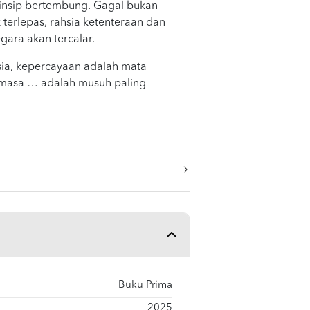
insip bertembung. Gagal bukan
k terlepas, rahsia ketenteraan dan
egara akan tercalar.
sia, kepercayaan adalah mata
 masa … adalah musuh paling
Buku Prima
2025