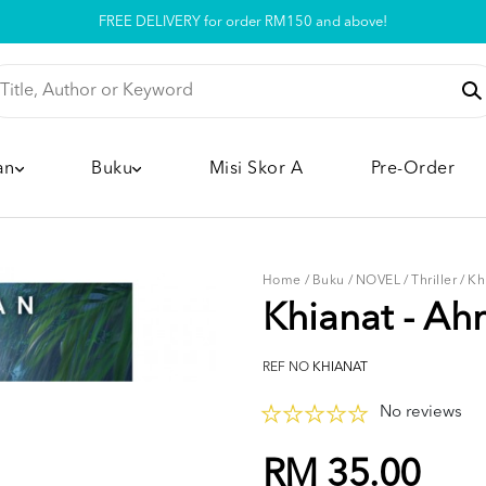
FREE DELIVERY for order RM150 and above!
Pickup option is available at our store
an
Buku
Misi Skor A
Pre-Order
Home
/
Buku
/
NOVEL
/
Thriller
/
Kh
Khianat - A
REF NO
KHIANAT
No reviews
RM 35.00