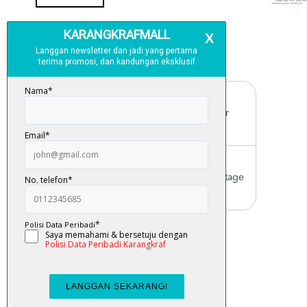
Free Delivery
For order above RM150 (Peninsular
Malaysia only)
Worldwide Shipping
Order with us with reasonable postage
charge
You May Also Like