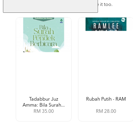
Checkout these products, you may like it too.
Tadabbur Juz
Rubah Putih - RAM
Amma: Bila Surah...
RM 35.00
RM 28.00