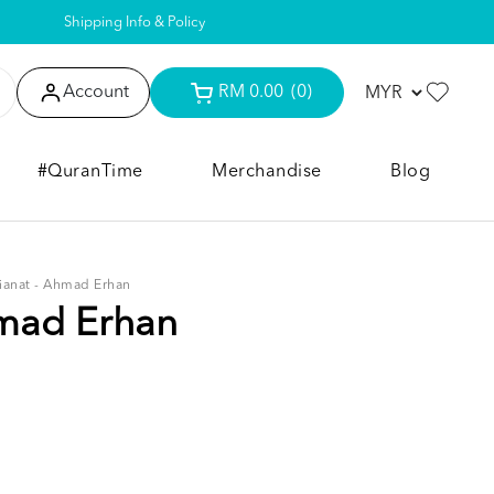
Shipping Info & Policy
Account
RM 0.00
(0)
#QuranTime
Merchandise
Blog
ianat - Ahmad Erhan
hmad Erhan