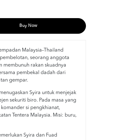
Buy Now
 sempadan Malaysia–Thailand
 pembelotan, seorang anggota
am membunuh rakan skuadnya
bersama pembekal dadah dari
atan gempar.
menugaskan Syira untuk menjejak
jen sekuriti biro. Pada masa yang
 komander si pengkhianat,
tan Tentera Malaysia. Misi: buru,
emerlukan Syira dan Fuad