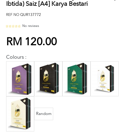
Ibtida) Saiz [A4] Karya Bestari
REF NO
QUR137772
No reviews
RM 120.00
Colours :
Random