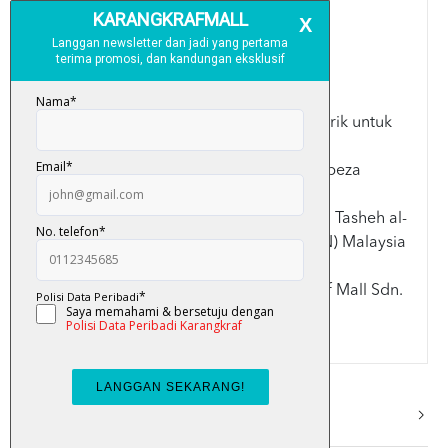
Warna: White/Purple/Ivory/Black/Green
Spesifikasi:
> Saiz A4: 21cm x 30cm
> Jenis kertas: Simili (Berwarna putih)
> Cover: Slipcase box kemas dan menarik untuk
penyimpanan
> Setiap juzuk dalam naskhah yang berbeza
Disemak dan diluluskan oleh ahli Lajnah Tasheh al-
Quran Kementerian Dalam Negeri (KDN) Malaysia
Terima kasih kerana memilih Karangkraf Mall Sdn.
Bhd.
More Info