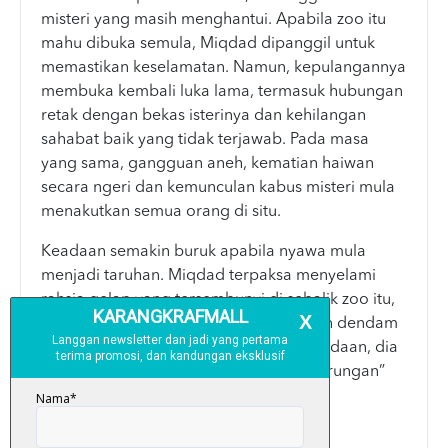
misteri yang masih menghantui. Apabila zoo itu
mahu dibuka semula, Miqdad dipanggil untuk
memastikan keselamatan. Namun, kepulangannya
membuka kembali luka lama, termasuk hubungan
retak dengan bekas isterinya dan kehilangan
sahabat baik yang tidak terjawab. Pada masa
yang sama, gangguan aneh, kematian haiwan
secara ngeri dan kemunculan kabus misteri mula
menakutkan semua orang di situ.
Keadaan semakin buruk apabila nyawa mula
menjadi taruhan. Miqdad terpaksa menyelami
rahsia gelap yang tersembunyi di sebalik zoo itu,
yang melibatkan kepercayaan sesat dan dendam
lama. Dalam usaha menyelamatkan keadaan, dia
sedar bahawa untuk membebaskan “kurungan”
itu, dia mungkin perlu mempertaruhkan
segalanya.