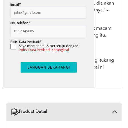
“Dia cakap … kalau benda tu nak darah, dia akan
buat macam-macam hal untuk menuntutnya.” –
Yatim.
“Kami mohon, hentikan kerja-kerja syirik macam
itu. Patung buaya dan darah yang dituang itu,
semuanya memanggil sesuatu yang tak
sepatutnya datang ke sini.” – Taha.
“Apa pun, kita jangan sentuh. Sekejap lagi tukang
cuci sampai, kita minta dia tanam bangkai ni
cepat-cepat,” - Ramlan.
Product Detail