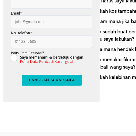
14)
Apa harus saya laku
15)
Adakah kos tambaha
16)
Macam mana jika ba
17)
Saya sudah buat pe
perlu saya lakukan?
18)
Bagaimana hendak bu
19)
Saya menukar fikira
kembali wang saya?
20)
Apakah kelebihan m