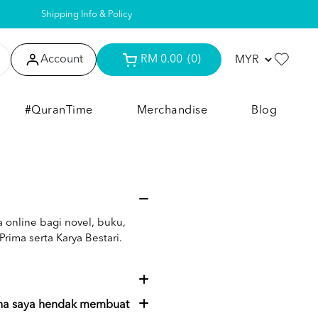
Shipping Info & Policy
Account
RM 0.00
(0)
#QuranTime
Merchandise
Blog
 online bagi novel, buku,
ima serta Karya Bestari.
na saya hendak membuat