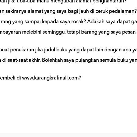
kan jika tiba-tiba mahu mengubah alamat penghantaran?
n sekiranya alamat yang saya bagi jauh di ceruk pedalaman?
rang yang sampai kepada saya rosak? Adakah saya dapat gan
mbayaran melebihi seminggu, tetapi barang yang saya pesan
at penukaran jika judul buku yang dapat lain dengan apa y
n di saat-saat akhir. Bolehkah saya pulangkan semula buku ya
embeli di www.karangkrafmall.com?