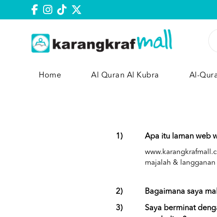
Home
Al Quran Al Kubra
Al-Qur
1)
Apa itu laman web 
www.karangkrafmall.c
majalah & langganan 
2)
Bagaimana saya mah
3)
Saya berminat den