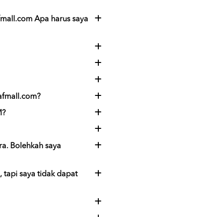
fmall.com Apa harus saya
afmall.com?
M?
ra. Bolehkah saya
 tapi saya tidak dapat