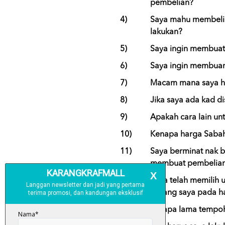
pembelian?
4)
Saya mahu membeli b
lakukan?
5)
Saya ingin membuat 
6)
Saya ingin membuan
7)
Macam mana saya h
8)
Jika saya ada kad d
9)
Apakah cara lain un
10)
Kenapa harga Sabah
11)
Saya berminat nak b
membuat pembelia
12)
Saya telah memilih 
barang saya pada ha
13)
Berapa lama tempoh