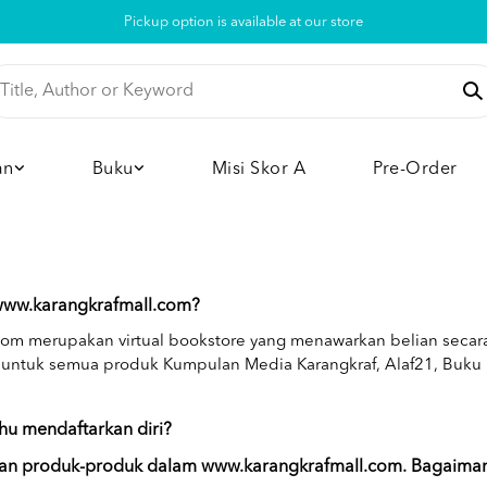
Pickup option is available at our store
an
Buku
Misi Skor A
Pre-Order
www.karangkrafmall.com?
om merupakan virtual bookstore yang menawarkan belian secara
untuk semua produk Kumpulan Media Karangkraf, Alaf21, Buku Pr
u mendaftarkan diri?
gan produk-produk dalam www.karangkrafmall.com. Bagaima