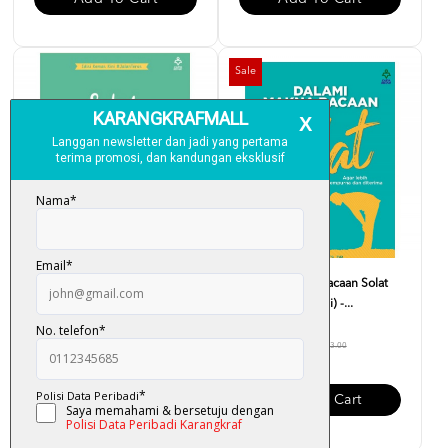
Sale
Sebelum Berdua - Normaliza
Dalami Makna Bacaan Solat
Mahadi
(Edisi Kemas Kini) -...
RM 18.40
RM 30.00
RM 23.00
Add To Cart
Add To Cart