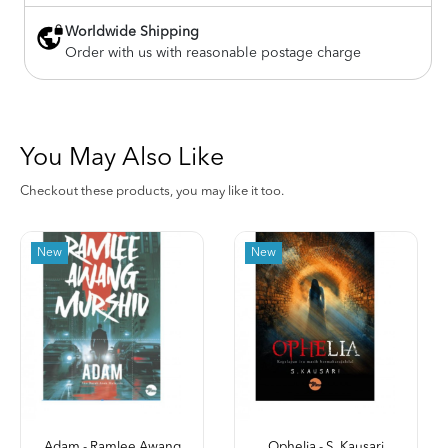
Worldwide Shipping
Order with us with reasonable postage charge
You May Also Like
Checkout these products, you may like it too.
New
New
Adam - Ramlee Awang
Ophelia - S. Kausari