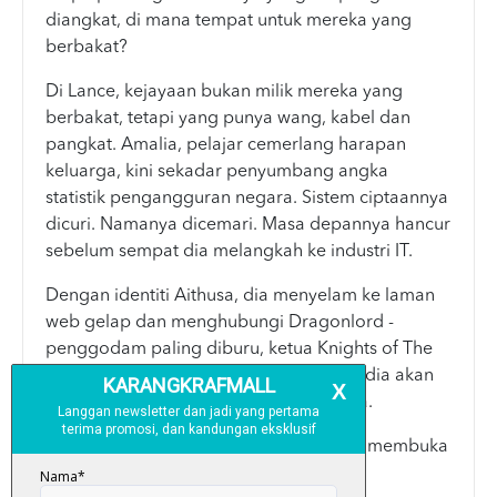
diangkat, di mana tempat untuk mereka yang
berbakat?
Di Lance, kejayaan bukan milik mereka yang
berbakat, tetapi yang punya wang, kabel dan
pangkat. Amalia, pelajar cemerlang harapan
keluarga, kini sekadar penyumbang angka
statistik pengangguran negara. Sistem ciptaannya
dicuri. Namanya dicemari. Masa depannya hancur
sebelum sempat dia melangkah ke industri IT.
Dengan identiti Aithusa, dia menyelam ke laman
web gelap dan menghubungi Dragonlord -
penggodam paling diburu, ketua Knights of The
Round Table. Jika dunia membencinya, dia akan
pastikan dunia tergila-gilakan sistemnya.
Namun, benarkah Aithusa perintis yang membuka
jalan, atau sekadar pengikut yang tidak