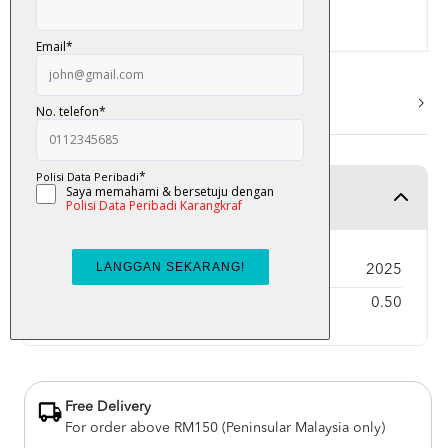
memberikan kesan?
More Info
Product Detail
Year Published
2025
Weight
0.50
Free Delivery
For order above RM150 (Peninsular Malaysia only)