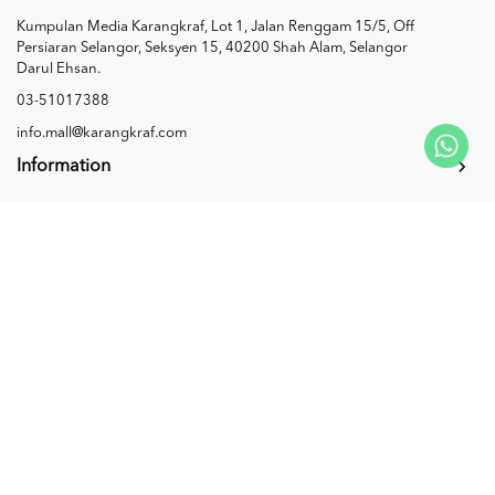
Kumpulan Media Karangkraf, Lot 1, Jalan Renggam 15/5, Off
Persiaran Selangor, Seksyen 15, 40200 Shah Alam, Selangor
Darul Ehsan.
03-51017388
info.mall@karangkraf.com
Information
Enquiries
Join Us
My Account
Connect with us