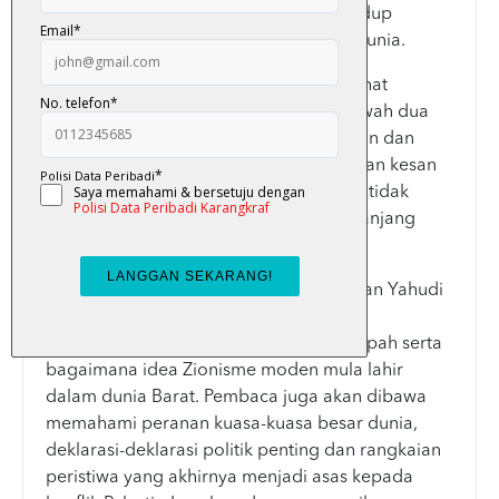
mereka dihalau, dibuang negeri dan hidup
sebagai diaspora di pelbagai penjuru dunia.
Buku ini turut membawa pembaca melihat
bagaimana bangsa Yahudi hidup di bawah dua
kuasa besar yang berbeza; dunia Kristian dan
dunia Islam. Kedua-duanya meninggalkan kesan
sejarah, layanan dan pengalaman yang tidak
sama terhadap masyarakat Yahudi sepanjang
berabad-abad lamanya.
Perbahasan diteruskan dengan hubungan Yahudi
dan Nabi Isa a.s, kemunculan Kristianiti,
perkembangan pengaruh Yahudi di Eropah serta
bagaimana idea Zionisme moden mula lahir
dalam dunia Barat. Pembaca juga akan dibawa
memahami peranan kuasa-kuasa besar dunia,
deklarasi-deklarasi politik penting dan rangkaian
peristiwa yang akhirnya menjadi asas kepada