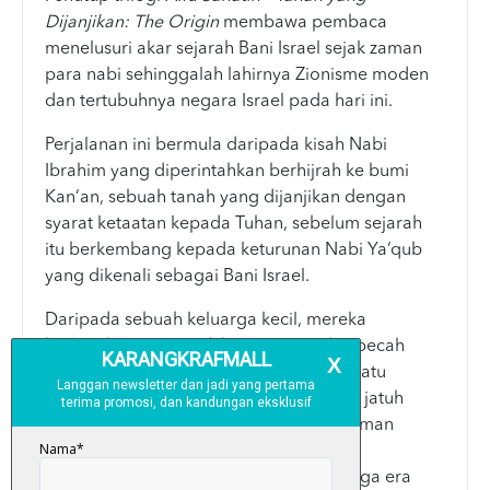
Dijanjikan: The Origin
membawa pembaca
menelusuri akar sejarah Bani Israel sejak zaman
para nabi sehinggalah lahirnya Zionisme moden
dan tertubuhnya negara Israel pada hari ini.
Perjalanan ini bermula daripada kisah Nabi
Ibrahim yang diperintahkan berhijrah ke bumi
Kan‘an, sebuah tanah yang dijanjikan dengan
syarat ketaatan kepada Tuhan, sebelum sejarah
itu berkembang kepada keturunan Nabi Ya‘qub
yang dikenali sebagai Bani Israel.
Daripada sebuah keluarga kecil, mereka
berkembang menjadi bangsa yang berpecah
kepada pelbagai suku, berpindah dari satu
wilayah ke satu wilayah lain dan melalui jatuh
bangun tamadun yang panjang. Ada zaman
mereka menjadi bangsa yang kuat dan
menguasai tanah sendiri. Namun ada juga era