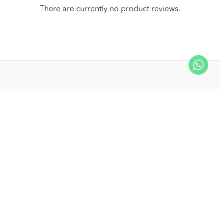
There are currently no product reviews.
Kumpulan Media Karangkraf, Lot 1, Jalan Renggam 15/5, Off
Persiaran Selangor, Seksyen 15, 40200 Shah Alam, Selangor
Darul Ehsan.
03-51017388
info.mall@karangkraf.com
Information
Enquiries