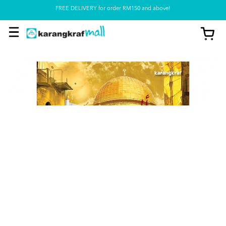
FREE DELIVERY for order RM150 and above!
Pickup option is available at our store