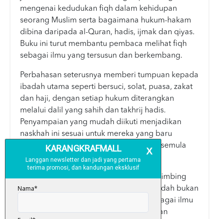
mengenai kedudukan fiqh dalam kehidupan
seorang Muslim serta bagaimana hukum-hakam
dibina daripada al-Quran, hadis, ijmak dan qiyas.
Buku ini turut membantu pembaca melihat fiqh
sebagai ilmu yang tersusun dan berkembang.
Perbahasan seterusnya memberi tumpuan kepada
ibadah utama seperti bersuci, solat, puasa, zakat
dan haji, dengan setiap hukum diterangkan
melalui dalil yang sahih dan takhrij hadis.
Penyampaian yang mudah diikuti menjadikan
naskhah ini sesuai untuk mereka yang baru
mempelajari fiqh atau ingin menyemak semula
ilmu ibadah dengan lebih yakin.
Sebagai jilid permulaan, buku ini membimbing
pembaca untuk memahami bahawa ibadah bukan
hanya sebagai tuntutan rutin, tetapi sebagai ilmu
yang mendekatkan hati kepada Allah dan