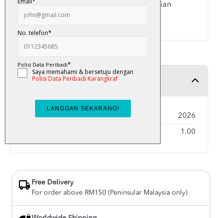
membuka hikmah di sebalik amalan harian
seorang Muslim.
Product Detail
Year Published
2026
Weight
1.00
Free Delivery
For order above RM150 (Peninsular Malaysia only)