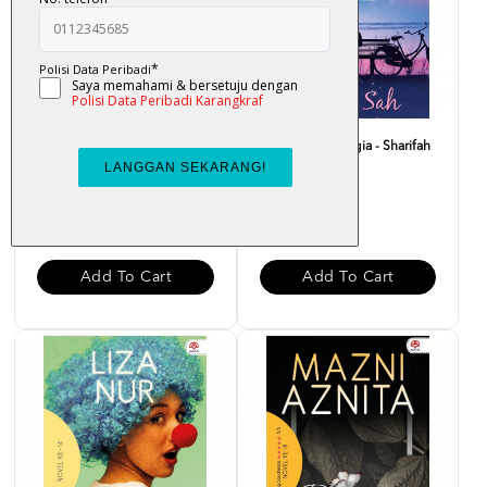
Andai Itu Takdirnya - Siti
Syarat Sah Bahagia - Sharifah
Rosmizah
Abu Salem
RM 30.00
RM 30.00
Add To Cart
Add To Cart