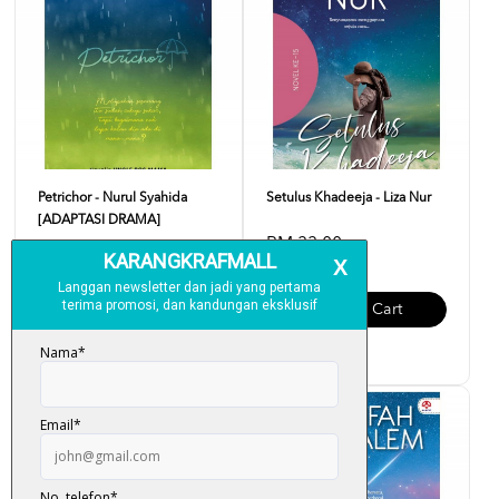
Petrichor - Nurul Syahida
Setulus Khadeeja - Liza Nur
[ADAPTASI DRAMA]
RM 33.00
RM 29.00
Add To Cart
Add To Cart