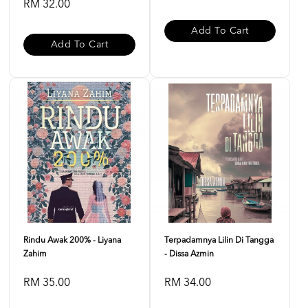
RM 32.00
Add To Cart
Add To Cart
Rindu Awak 200% - Liyana
Terpadamnya Lilin Di Tangga
Zahim
- Dissa Azmin
RM 35.00
RM 34.00