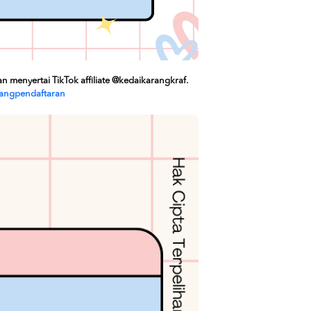
enyertai TikTok affiliate @kedaikarangkraf.
rangpendaftaran