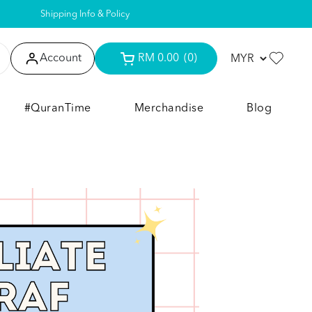
Shipping Info & Policy
Account
RM 0.00
(0)
#QuranTime
Merchandise
Blog