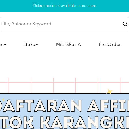
Pickup option is available at our store
an
Buku
Misi Skor A
Pre-Order