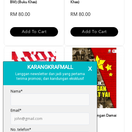
BM) (Buku Khas)
Khas)
RM 80.00
RM 80.00
Add To Cart
Add To Cart
TPPA : Malaysia Is Not For
Di Sebalik Rundingan Damai
Sale
Hat Yai