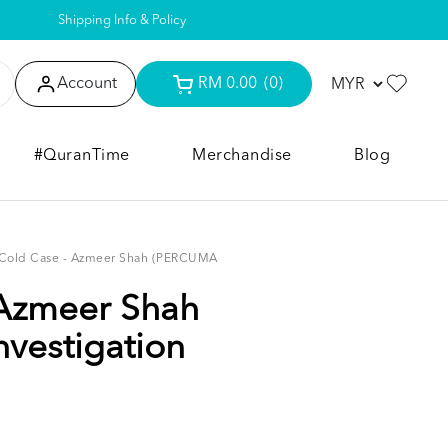
Shipping Info & Policy
Account
RM 0.00
(0)
#QuranTime
Merchandise
Blog
Cold Case - Azmeer Shah (PERCUMA
 Azmeer Shah
vestigation