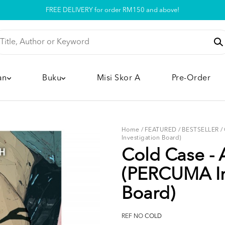
Pickup option is available at our store
an
Buku
Misi Skor A
Pre-Order
Home
/
FEATURED
/
BESTSELLER
/
Investigation Board)
Cold Case -
(PERCUMA In
Board)
REF NO
COLD