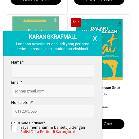
Sale
Sebelum Berdua - Normaliza
Dalami Makna Bacaan Solat
Mahadi
(Edisi Kemas Kini) -...
RM 18.40
RM 30.00
RM 23.00
Add To Cart
Add To Cart