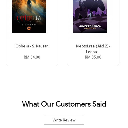
Ophelia - S. Kausari
Kleptokrasi (Jilid 2) -
Leena ...
RM 34.00
RM 35.00
What Our Customers Said
Write Review