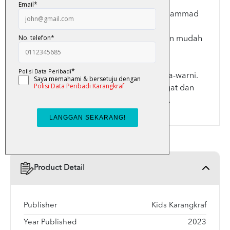
Pengenalan ringkas kisah Nabi Muhammad
SAW.
Jalan cerita yang positif, ringkas dan mudah
difahami.
Sesuai untuk bacaan kanak-kanak.
Ilustrasi yang menarik dan berwarna-warni.
Kisah yang pasti menyuntik semangat dan
motivasi ke dalam diri kanak-kanak.
Product Detail
Publisher
Kids Karangkraf
Year Published
2023