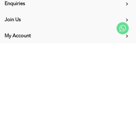
Enquiries
Join Us
My Account
Connect with us
Supported Payment Methods
Copyright © 2026
KUMPULAN MEDIA KARANGKRAF SDN. BHD. 200001027856