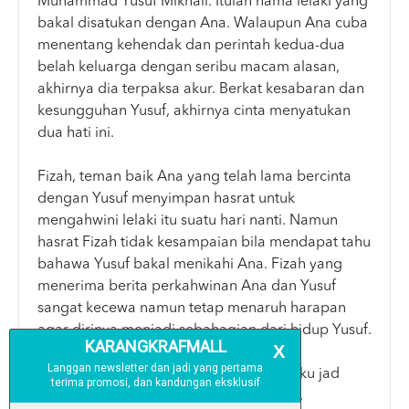
Muhammad Yusuf Mikhail. Itulah nama lelaki yang
bakal disatukan dengan Ana. Walaupun Ana cuba
menentang kehendak dan perintah kedua-dua
belah keluarga dengan seribu macam alasan,
akhirnya dia terpaksa akur. Berkat kesabaran dan
kesungguhan Yusuf, akhirnya cinta menyatukan
dua hati ini.
Fizah, teman baik Ana yang telah lama bercinta
dengan Yusuf menyimpan hasrat untuk
mengahwini lelaki itu suatu hari nanti. Namun
hasrat Fizah tidak kesampaian bila mendapat tahu
bahawa Yusuf bakal menikahi Ana. Fizah yang
menerima berita perkahwinan Ana dan Yusuf
sangat kecewa namun tetap menaruh harapan
agar dirinya menjadi sebahagian dari hidup Yusuf.
“Kau tolong cakap kat Yusuf, ambillah aku jad
iisteri kedua. Aku sanggup buat apa aje.