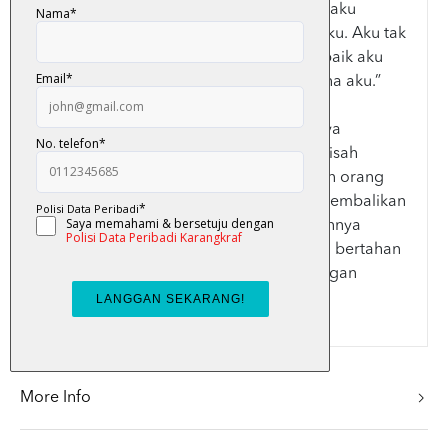
Walaupun dia lebih sayangkan kau tapi aku
sanggup asalkan Yusuf tak tinggalkan aku. Aku tak
nak kehilangan Yusuf, Ana. Kau kawan baik aku
dunia akhirat, tentu kau faham perasaana aku.”
Sejak itu, Yusuf semakin melupai cintanya
terhadap Ana. Ana yang tidak rela berpisah
dengan Yusuf, mengharapkan kehadiran orang
baru dalam kandungannya dapat mengembalikan
cinta Yusuf terhadapnya namun harapannya
meleset. Kandungan Ana hanya mampu bertahan
lima bulan. Ana akhirnya mengalah dengan
ketentuan ILAHI.
More Info