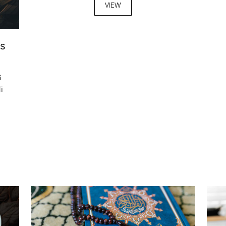
VIEW
s
i
i