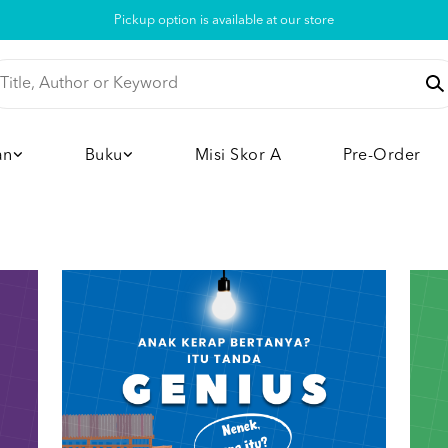
Pickup option is available at our store
an
Buku
Misi Skor A
Pre-Order