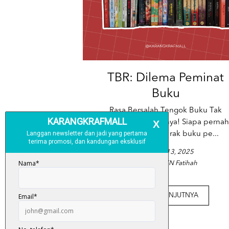
TBR: Dilema Peminat
Buku
Rasa Bersalah Tengok Buku Tak
Dibaca? Ini Solusinya! Siapa pernah
alami situasi ni: rak buku pe...
February 13, 2025
Posted by SN Fatihah
BACA SELANJUTNYA