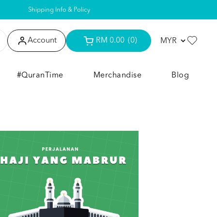
Shipping Info & Policy
Account
RM 0.00
(0)
#QuranTime
Merchandise
Blog