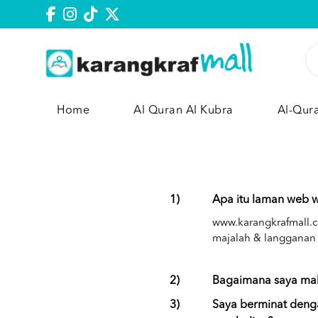
Home
Al Quran Al Kubra
Al-Qur
1)
Apa itu laman web 
www.karangkrafmall.c
majalah & langganan 
2)
Bagaimana saya mah
3)
Saya berminat den