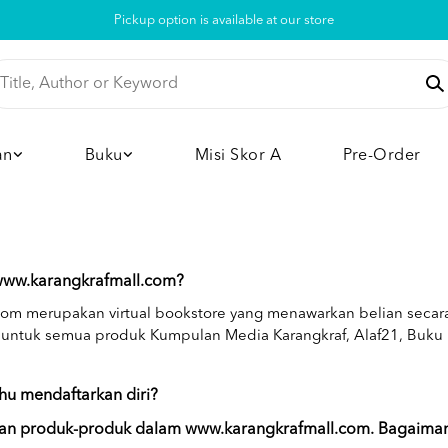
Pickup option is available at our store
an
Buku
Misi Skor A
Pre-Order
www.karangkrafmall.com?
om merupakan virtual bookstore yang menawarkan belian secara
untuk semua produk Kumpulan Media Karangkraf, Alaf21, Buku Pr
u mendaftarkan diri?
gan produk-produk dalam www.karangkrafmall.com. Bagaima