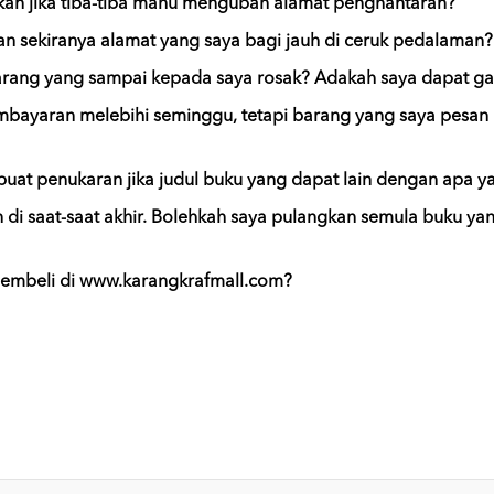
kan jika tiba-tiba mahu mengubah alamat penghantaran?
n sekiranya alamat yang saya bagi jauh di ceruk pedalaman?
rang yang sampai kepada saya rosak? Adakah saya dapat gan
mbayaran melebihi seminggu, tetapi barang yang saya pesan
at penukaran jika judul buku yang dapat lain dengan apa y
n di saat-saat akhir. Bolehkah saya pulangkan semula buku ya
embeli di www.karangkrafmall.com?