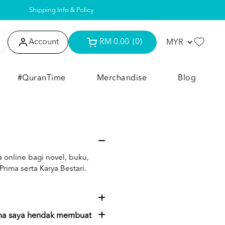
Shipping Info & Policy
Account
RM 0.00
(0)
#QuranTime
Merchandise
Blog
 online bagi novel, buku,
ima serta Karya Bestari.
na saya hendak membuat