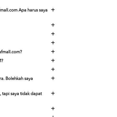
fmall.com Apa harus saya
afmall.com?
M?
ra. Bolehkah saya
 tapi saya tidak dapat