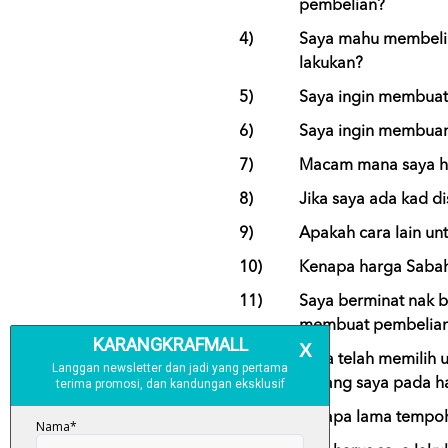
pembelian?
4)
Saya mahu membeli b
lakukan?
5)
Saya ingin membuat 
6)
Saya ingin membuan
7)
Macam mana saya h
8)
Jika saya ada kad d
9)
Apakah cara lain un
10)
Kenapa harga Sabah
11)
Saya berminat nak b
membuat pembelia
12)
Saya telah memilih 
barang saya pada ha
13)
Berapa lama tempoh