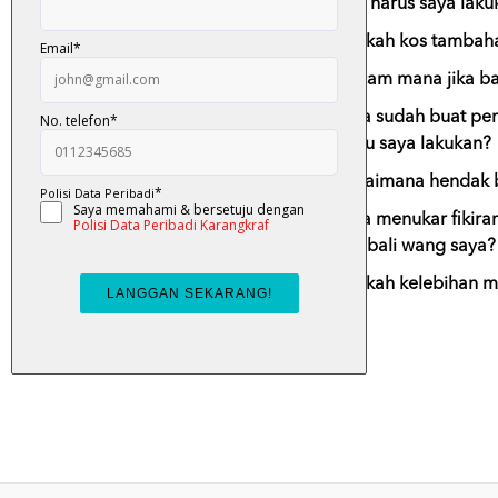
14)
Apa harus saya laku
15)
Adakah kos tambaha
16)
Macam mana jika ba
17)
Saya sudah buat pe
perlu saya lakukan?
18)
Bagaimana hendak bu
19)
Saya menukar fikira
kembali wang saya?
20)
Apakah kelebihan m