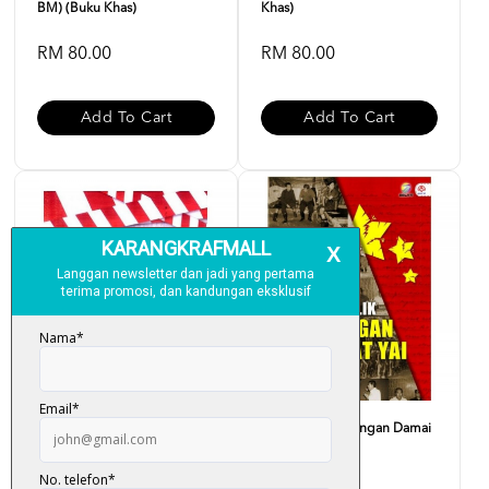
BM) (Buku Khas)
Khas)
RM 80.00
RM 80.00
Add To Cart
Add To Cart
TPPA : Malaysia Is Not For
Di Sebalik Rundingan Damai
Sale
Hat Yai