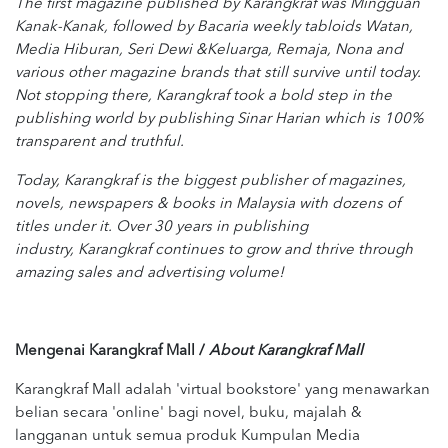
The first magazine published by Karangkraf was Mingguan
Kanak-Kanak, followed by Bacaria weekly tabloids Watan,
Media Hiburan, Seri Dewi &Keluarga, Remaja, Nona and
various other magazine brands that still survive until today.
Not stopping there, Karangkraf took a bold step in the
publishing world by publishing Sinar Harian which is 100%
transparent and truthful.
Today, Karangkraf is the biggest publisher of magazines,
novels, newspapers & books in Malaysia with dozens of
titles under it. Over 30 years in publishing
industry, Karangkraf continues to grow and thrive through
amazing sales and advertising volume!
Mengenai Karangkraf Mall /
About Karangkraf Mall
Karangkraf Mall adalah 'virtual bookstore' yang menawarkan
belian secara 'online' bagi novel, buku, majalah &
langganan untuk semua produk Kumpulan Media