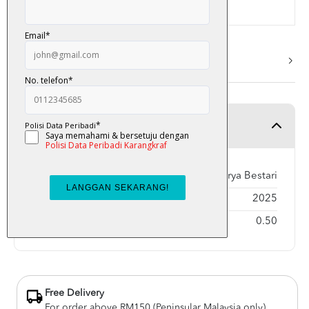
More Info
Product Detail
Publisher
Karya Bestari
Year Published
2025
Weight
0.50
Free Delivery
For order above RM150 (Peninsular Malaysia only)