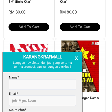
BM) (Buku Khas)
Khas)
RM 80.00
RM 80.00
Add To Cart
Add To Cart
TPPA : Malaysia Is Not For
Di Sebalik Rundingan Damai
Sale
Hat Yai