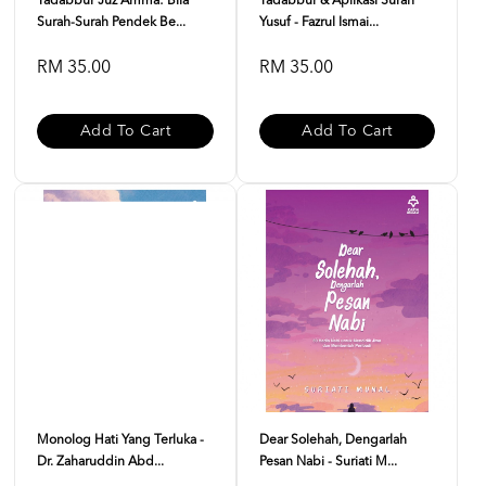
Tadabbur Juz Amma: Bila
Tadabbur & Aplikasi Surah
Surah-Surah Pendek Be...
Yusuf - Fazrul Ismai...
RM 35.00
RM 35.00
Add To Cart
Add To Cart
Monolog Hati Yang Terluka -
Dear Solehah, Dengarlah
Dr. Zaharuddin Abd...
Pesan Nabi - Suriati M...