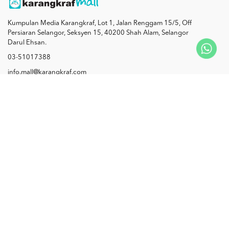
Kumpulan Media Karangkraf, Lot 1, Jalan Renggam 15/5, Off
Persiaran Selangor, Seksyen 15, 40200 Shah Alam, Selangor
Darul Ehsan.
03-51017388
info.mall@karangkraf.com
Information
Enquiries
Join Us
My Account
Connect with us