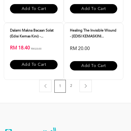
Add To Cart
Add To Cart
Sale
Dalami Makna Bacaan Solat
Healing The Invisible Wound
(Edisi Kemas Kini) -...
- [EDISI KEMASKINI...
RM 18.40
RM 20.00
RM 23.00
Add To Cart
Add To Cart
2
1