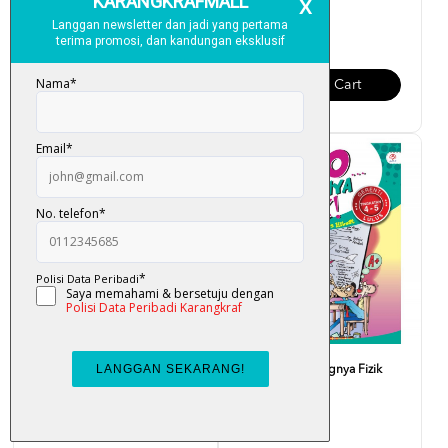
RM 28.00
RM 28.00
Add To Cart
Add To Cart
Fuiyooo... Senangnya Biologi
Fuiyooo... Senangnya Fizik
Tingkatan 4 - 5
Tingkatan 4-5
RM 25.00
RM 25.00