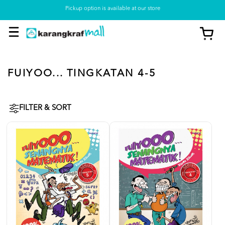
Pickup option is available at our store
FUIYOO... TINGKATAN 4-5
FILTER & SORT