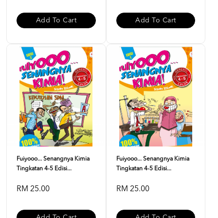
Add To Cart
Add To Cart
Fuiyooo... Senangnya Kimia
Fuiyooo... Senangnya Kimia
Tingkatan 4-5 Edisi...
Tingkatan 4-5 Edisi...
RM 25.00
RM 25.00
Add To Cart
Add To Cart