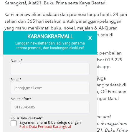
Karangkraf, Alaf21, Buku Prima serta Karya Bestari.
Kami menawarkan diskaun dan promosi tanpa henti, 24 jam
sehari dan 365 hari setahun untuk pelanggan-pelanggan
yang mahu menikmati buku, novel, majalah & Al-Quran
terbaik di antara yang terbaik, terkini & terlaris ada di
pasaran!
Layari https://www.karangkrafmall.com/ untuk pembelian
secara online atau mesej kami menerusi nombor 019-229
7227 untuk membuat tempahan melalui Whatsapp.
Selain daripada online store, Karangkraf Mall juga
mempunyai outlet atau ‘kedai buku’ sendiri yang terletak di
Lot No. 25, Premis No. 1, Jalan Renggam 15/5, Off Persiaran
Selangor, Seksyen 15, 40200 Shah Alam, Selangor Darul
Ehsan.
Karangkraf Mall is a bookstore that offers online and
physical purchases of novels, books, Al-Quran & magazines
for all Karangkraf Media Group products, Alaf21, Buku Prima