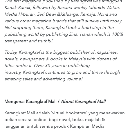
The first magazine published by Karangkraf was Mingguan
Kanak-Kanak, followed by Bacaria weekly tabloids Watan,
Media Hiburan, Seri Dewi &Keluarga, Remaja, Nona and
various other magazine brands that still survive until today.
Not stopping there, Karangkraf took a bold step in the
publishing world by publishing Sinar Harian which is 100%
transparent and truthful.
Today, Karangkraf is the biggest publisher of magazines,
novels, newspapers & books in Malaysia with dozens of
titles under it. Over 30 years in publishing
industry, Karangkraf continues to grow and thrive through
amazing sales and advertising volume!
Mengenai Karangkraf Mall /
About Karangkraf Mall
Karangkraf Mall adalah 'virtual bookstore' yang menawarkan
belian secara 'online' bagi novel, buku, majalah &
langganan untuk semua produk Kumpulan Media