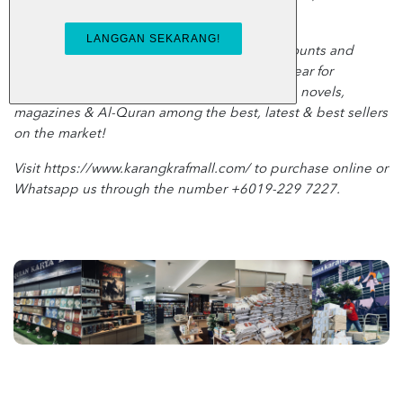
and Karya Bestari.
Through the website, we offer non-stop discounts and
promotions, 24 hours a day and 365 days a year for
customers who want to enjoy the best books, novels,
magazines & Al-Quran among the best, latest & best sellers
on the market!
Visit https://www.karangkrafmall.com/ to purchase online or
Whatsapp us through the number +6019-229 7227.