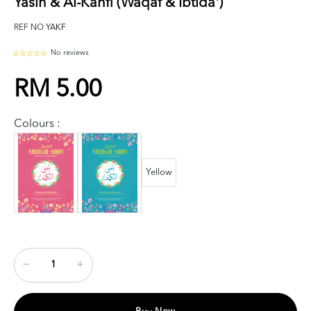
Yasin & Al-Kahfi (Waqaf & Ibtida')
REF NO
YAKF
No reviews
RM 5.00
Colours :
Yellow