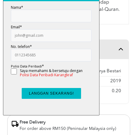
Quran dan menambah kefahaman terhadap
makna kalimah dan ayat-ayat daripada al-Quran.
Product Detail
Publisher
Karya Bestari
Year Published
2019
Weight
0.20
Free Delivery
For order above RM150 (Peninsular Malaysia only)