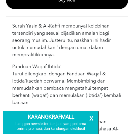
Buy Now
Surah Yasin & Al-Kahfi mempunyai kelebihan
tersendiri yang sesuai dijadikan amalan bagi
seorang muslim. Justeru itu, naskhah ini hadir
untuk memudahkan ' dengan umat dalam
mempraktikkannya.
Panduan Waqaf Ibtida’
Turut dilengkapi dengan Panduan Waqaf &
Ibtida’kaedah berwarna. Membimbing dan
memudahkan pembaca mengetahui tempat
berhenti (waqaf) dan memulakan (ibtida’) kembali
bacaan.
Terjemahan Perkata
Memahaminya dapat memberi kemudahan
kepada pembaca dalam mempelajari Bahasa Al-