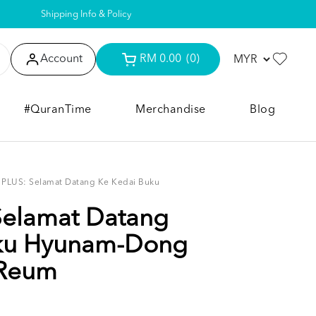
Shipping Info & Policy
Account
RM 0.00
(0)
#QuranTime
Merchandise
Blog
T PLUS: Selamat Datang Ke Kedai Buku
Selamat Datang
uku Hyunam-Dong
-Reum