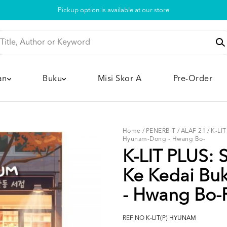
Pickup option is available at our store
an
Buku
Misi Skor A
Pre-Order
Home
/
PENERBIT
/
ALAF 21
/
K-LI
Hyunam-Dong - Hwang Bo-
K-LIT PLUS: 
Ke Kedai B
- Hwang Bo
REF NO
K-LIT(P) HYUNAM