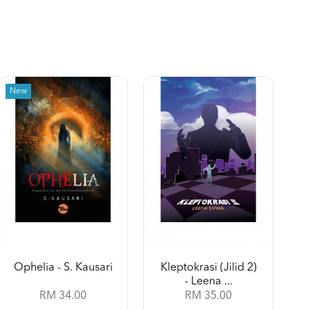
New
Ophelia - S. Kausari
Kleptokrasi (Jilid 2)
- Leena ...
RM 34.00
RM 35.00