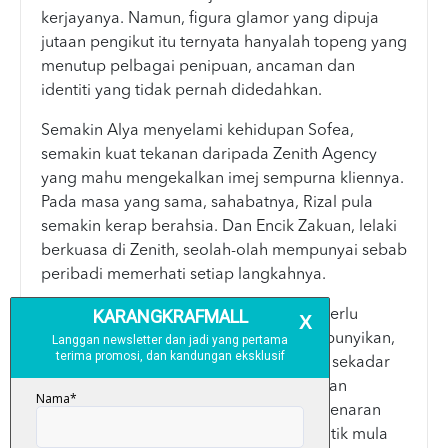
kerjayanya. Namun, figura glamor yang dipuja
jutaan pengikut itu ternyata hanyalah topeng yang
menutup pelbagai penipuan, ancaman dan
identiti yang tidak pernah didedahkan.
Semakin Alya menyelami kehidupan Sofea,
semakin kuat tekanan daripada Zenith Agency
yang mahu mengekalkan imej sempurna kliennya.
Pada masa yang sama, sahabatnya, Rizal pula
semakin kerap berahsia. Dan Encik Zakuan, lelaki
berkuasa di Zenith, seolah-olah mempunyai sebab
peribadi memerhati setiap langkahnya.
Terperangkap antara kebenaran yang perlu
dibongkar dan rahsia yang cuba disembunyikan,
Alya mula sedar dunia
influencer
bukan sekadar
glamor, tetapi juga medan eksploitasi dan
manipulasi. Dalam dunia penulisan, kebenaran
mampu menghancurkan atau menjadi titik mula