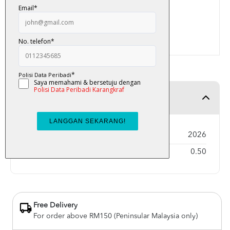
kepada kehidupan baharu seseorang.
Halaman : 452
Product Detail
Year Published
2026
Weight
0.50
Free Delivery
For order above RM150 (Peninsular Malaysia only)