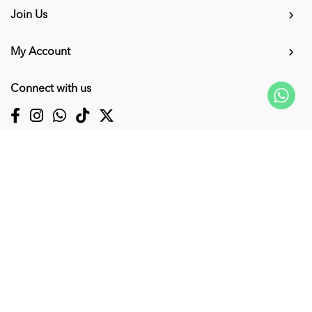
Join Us
My Account
Connect with us
Supported Payment Methods
Copyright © 2026
KUMPULAN MEDIA KARANGKRAF SDN. BHD. 200001027856
(0530463V)
. All Rights Reserved. Powered by
Webspert
.