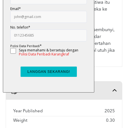
memburu dengan niat membunuh. Peristiwa itu
menjadi ancaman, menjerumuskan mereka ke
dalam kancah yang tidak diduga.
Di tengah ancaman dan rahsia yang tersembunyi,
mereka belajar bahawa cinta tidak sekadar
bahagia, tetapi juga keberanian untuk bertahan
hidup. Namun, mampukah cinta itu kekal utuh jika
bayangan maut terus mengekori?
Product Detail
Year Published
2025
Weight
0.30