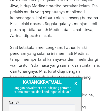
Di sebalik cahaya kejayaan di Galeri Santapan
Jiwa, hidup Medina tiba-tiba bertukar kelam. Dia
pelukis muda yang sepatutnya menikmati
kemenangan, kini diburu oleh samseng bernama
Riza, lelaki obsesif. Segala-galanya menjadi lebih
parah apabila rumah Medina dan sahabatnya,
Azrina, dipecah masuk.
Saat ketakutan mencengkam, Fathur, lelaki
pendiam yang selama ini meminati Medina,
tampil mempertaruhkan nyawa demi melindungi
wanita itu. Pada masa yang sama, kisah cinta Faris
dan tunangnya, Mia, turut diuji dengan
kemunculan Danish, bekas teman lelaki yang
mahu memiliki Mia semula.
Saat memilih gaun di butik pengantin, Medina,
Fathur, Mia dan Faris dikejutkan dengan
kemunculan sekumpulan lelaki asing yang