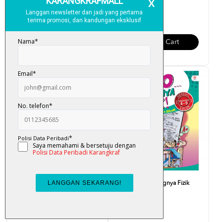
RM 28.00
RM 28.00
Add To Cart
Add To Cart
Fuiyooo... Senangnya Biologi
Fuiyooo... Senangnya Fizik
Tingkatan 4 - 5
Tingkatan 4-5
RM 25.00
RM 25.00