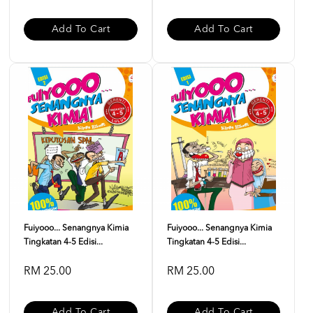
Add To Cart
Add To Cart
Fuiyooo... Senangnya Kimia
Fuiyooo... Senangnya Kimia
Tingkatan 4-5 Edisi...
Tingkatan 4-5 Edisi...
RM 25.00
RM 25.00
Add To Cart
Add To Cart