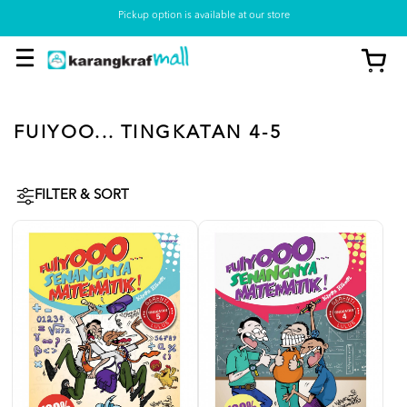
Pickup option is available at our store
FUIYOO... TINGKATAN 4-5
FILTER & SORT