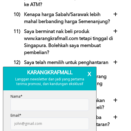
ke ATM?
10)
Kenapa harga Sabah/Sarawak lebih
mahal berbanding harga Semenanjung?
11)
Saya berminat nak beli produk
www.karangkrafmall.com tetapi tinggal di
Singapura. Bolehkah saya membuat
pembelian?
12)
Saya telah memilih untuk penghantaran
pada hari yang sama (Same Day
Delivery), tapi saya tidak dapat barang
saya pada hari yang sama. Apa yang
patut saya buat?
13)
Berapa lama tempoh yang diperlukan
untuk menerima buku yang saya beli?
14)
Apa harus saya lakukan jika tiba-tiba
mahu mengubah alamat penghantaran?