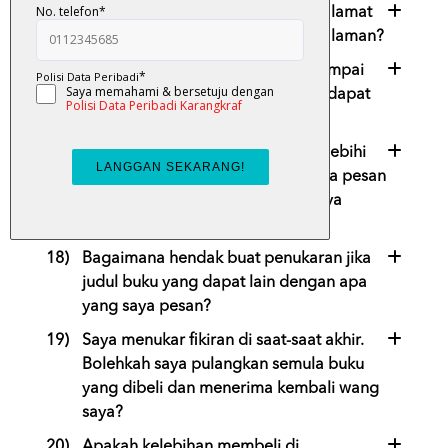
15)
Adakah kos tambahan sekiranya alamat
yang saya bagi jauh di ceruk pedalaman?
16)
Macam mana jika barang yang sampai
kepada saya rosak? Adakah saya dapat
ganti rugi?
17)
Saya sudah buat pembayaran melebihi
seminggu, tetapi barang yang saya pesan
belum sampai. Apa yang perlu saya
lakukan?
18)
Bagaimana hendak buat penukaran jika
judul buku yang dapat lain dengan apa
yang saya pesan?
19)
Saya menukar fikiran di saat-saat akhir.
Bolehkah saya pulangkan semula buku
yang dibeli dan menerima kembali wang
saya?
20)
Apakah kelebihan membeli di