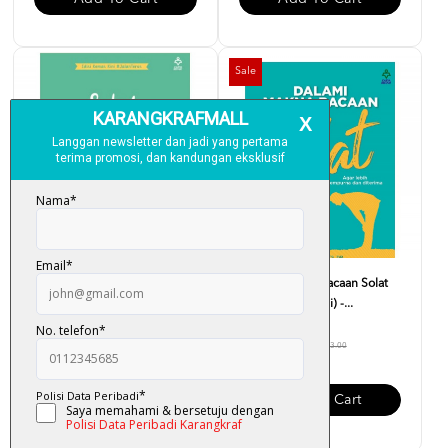
Sale
Sebelum Berdua - Normaliza
Dalami Makna Bacaan Solat
Mahadi
(Edisi Kemas Kini) -...
RM 18.40
RM 30.00
RM 23.00
Add To Cart
Add To Cart