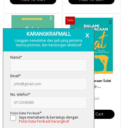
Sale
Sebelum Berdua - Normaliza
Dalami Makna Bacaan Solat
Mahadi
(Edisi Kemas Kini) -...
RM 18.40
RM 30.00
RM 23.00
Add To Cart
Add To Cart