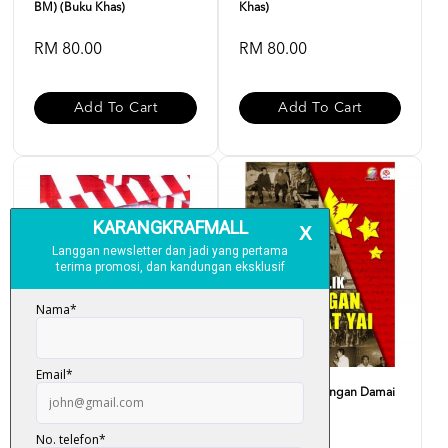
BM) (Buku Khas)
Khas)
RM 80.00
RM 80.00
Add To Cart
Add To Cart
TPPA : Malaysia Is Not For
Di Sebalik Rundingan Damai
Sale
Hat Yai