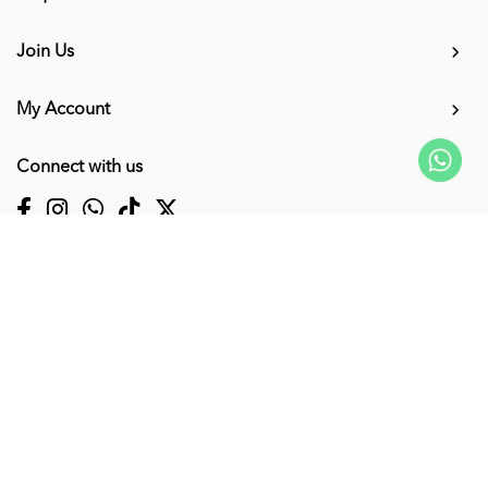
Join Us
My Account
Connect with us
Supported Payment Methods
Copyright © 2026
KUMPULAN MEDIA KARANGKRAF SDN. BHD. 200001027856
(0530463V)
. All Rights Reserved. Powered by
Webspert
.