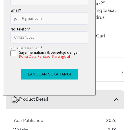
“Mak ... kenapa ada paku kat tengkuk mak?” –
Darwisy. “Bezanya pemburu dengan orang biasa,
kita jalan juga walau lutut longgar,” – Badruz
Zaman.
“Kita tak boleh kejar kepala penanggal. Cari
badan dan ususnya!” – Embun.
More Info
Product Detail
Year Published
2026