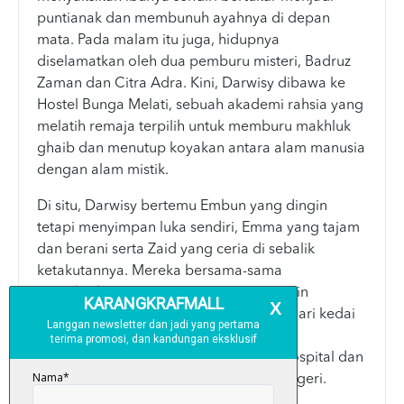
puntianak dan membunuh ayahnya di depan
mata. Pada malam itu juga, hidupnya
diselamatkan oleh dua pemburu misteri, Badruz
Zaman dan Citra Adra. Kini, Darwisy dibawa ke
Hostel Bunga Melati, sebuah akademi rahsia yang
melatih remaja terpilih untuk memburu makhluk
ghaib dan menutup koyakan antara alam manusia
dengan alam mistik.
Di situ, Darwisy bertemu Embun yang dingin
tetapi menyimpan luka sendiri, Emma yang tajam
dan berani serta Zaid yang ceria di sebalik
ketakutannya. Mereka bersama-sama
menghadapi siri gangguan yang semakin
mengganas di Kota Rajawali. Bermula dari kedai
serbaneka berhantu, sekolah lama yang
menyimpan rahsia perang hinggalah hospital dan
penjara yang berubah menjadi mimpi ngeri.