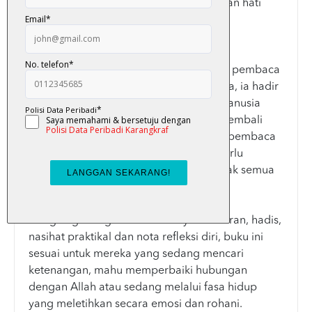
baik kepada Allah dan usaha memulihkan hati
sedikit demi sedikit.
Keistimewaan buku ini terletak pada
pendekatannya yang tidak menghukum pembaca
ketika mereka sedang lemah. Sebaliknya, ia hadir
sebagai teman yang memahami luka manusia
sambil perlahan lahan memimpin hati kembali
dekat kepada Allah. Buku ini mengajak pembaca
menyedari bahawa tidak semua luka perlu
disembunyikan daripada Tuhan dan tidak semua
keletihan bermaksud iman telah hilang.
Dengan gabungan tadabbur ayat al-Quran, hadis,
nasihat praktikal dan nota refleksi diri, buku ini
sesuai untuk mereka yang sedang mencari
ketenangan, mahu memperbaiki hubungan
dengan Allah atau sedang melalui fasa hidup
yang meletihkan secara emosi dan rohani.