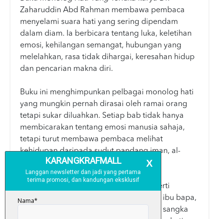
Zaharuddin Abd Rahman membawa pembaca
menyelami suara hati yang sering dipendam
dalam diam. Ia berbicara tentang luka, keletihan
emosi, kehilangan semangat, hubungan yang
melelahkan, rasa tidak dihargai, keresahan hidup
dan pencarian makna diri.
Buku ini menghimpunkan pelbagai monolog hati
yang mungkin pernah dirasai oleh ramai orang
tetapi sukar diluahkan. Setiap bab tidak hanya
membicarakan tentang emosi manusia sahaja,
tetapi turut membawa pembaca melihat
kehidupan daripada sudut pandang iman, al-
Quran dan juga sunnah.
Buku ini menyentuh pelbagai tema seperti
hubungan suami isteri, berbakti kepada ibu bapa,
keletihan rutin hidup, kesunyian, taubat, sangka