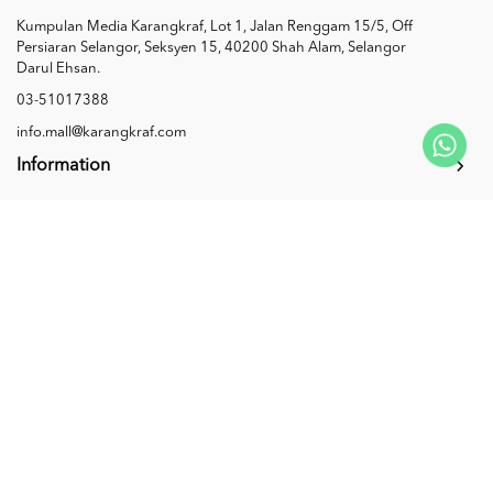
Kumpulan Media Karangkraf, Lot 1, Jalan Renggam 15/5, Off
Persiaran Selangor, Seksyen 15, 40200 Shah Alam, Selangor
Darul Ehsan.
03-51017388
info.mall@karangkraf.com
Information
Enquiries
Join Us
My Account
Connect with us