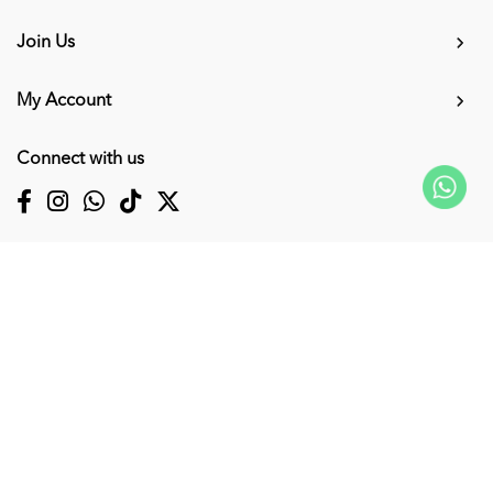
Join Us
My Account
Connect with us
Supported Payment Methods
Copyright © 2026
KUMPULAN MEDIA KARANGKRAF SDN. BHD. 200001027856
(0530463V)
. All Rights Reserved. Powered by
Webspert
.