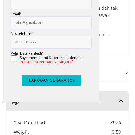
“Tapi, perempuan yang awak kagumi itu dah tak
ada …. Saya tak mahu suatu hari nanti, awak
menyesal kutip saya.”
Ada cinta yang hadir bukan untuk melukai …
tetapi untuk menyembuhkan.
More Info
Product Detail
Year Published
2026
Weight
0.50