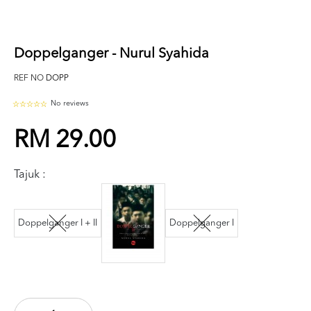
Doppelganger - Nurul Syahida
REF NO
DOPP
No reviews
RM 29.00
Tajuk :
Doppelganger I + II
Doppelganger I