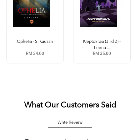
Ophelia - S. Kausari
Kleptokrasi (Jilid 2) -
Leena ...
RM 34.00
RM 35.00
What Our Customers Said
Write Review