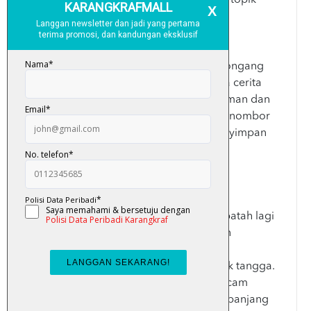
perbualan di sekolah mereka.
Ada kisah Manggis dan Sawi yang cuba
menakutkan pelajar junior mereka, Si Jongang
dengan kisah 'Hantu Separuh'. Ada pula cerita
malang Sara yang hanya mahu hidup aman dan
tenteram di Dorm 46. Ada kisah cermin nombor
tiga tandas Aspura yang kononnya menyimpan
refleksi selebriti terkenal.
“Biar saya ingatkan. Hantu tak wujud, apatah lagi
hantu yang kejar orang.”- Ustaz Nadimin
“Separuh badannya tersembunyi di balik tangga.
Kepalanya dibengkokkan ke kanan, macam
mengintai saya. Rambutnya yang putih panjang