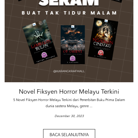
Novel Fiksyen Horror Melayu Terkini
5 Novel Fiksyen Horror Melayu Terkini dari Penerbitan Buku Prima Dalam
dunia sastera Melayu, genre ...
December 30, 2023
BACA SELANJUTNYA